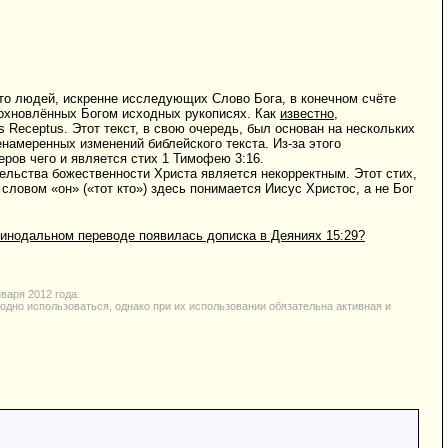
то людей, искренне исследующих Слово Бога, в конечном счёте
вдохновлённых Богом исходных рукописях. Как
известно
,
 Receptus. Этот текст, в свою очередь, был основан на нескольких
ненамеренных изменений библейского текста. Из-за этого
ров чего и является стих 1 Тимофею 3:16.
тельства божественности Христа является некорректным. Этот стих,
словом «он» («тот кто») здесь понимается Иисус Христос, а не Бог
инодальном переводе появилась дописка в Деяниях 15:29?
варя 2012 года.
одно использоваться, однако при их использовании обязательна активная и