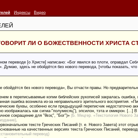
телей
Индексы
Видео
ЕЛЕЙ
ГОВОРИТ ЛИ О БОЖЕСТВЕННОСТИ ХРИСТА СТ
ом переводе [о Христе] написано: «Бог явился во плоти, оправдал Себя
». Думаю, здесь не обойдётся без нового перевода, [чтобы показать, что
 не обойдётся без нового перевода», Вы отчасти правы. Но предварител
менем в переписываемые копии библейских рукописей закралась ошибка,
данная ошибка возникла из-за неправильного зрительного восприятия. «
еческие буквы, особенно если предыдущий переписчик недостаточно акк
изображалась как сигма-"полумесяц"), эпсилон, тэта и омикрон. [...] В 1
ычное сокращение для "θεος", "Бог")»
(Б. Мецгер. «Текстология Нового З
 издание)
.
ервоначальном тексте Греческих Писаний (т. е. Нового Завета) этот отрыв
нованные на качественных версиях текста Греческих Писаний, переводят
сстановительный перевод)