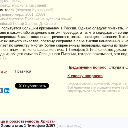
од Кулакова)
еревод епископа Кассиана)
ком теле»
(перевод Кузнецовой)
 нового мира, 2001, 2007)
но-Азиатское Писание на русском языке)
ейский Новый Завет», Д. Стерн)
 пользуется большим признанием в России. Однако следует признать, ч
сано в каком-либо отдельно взятом переводе, а то, что содержится во 
перевода была выполнена с греческого текста, носящего название Textus
описях низкого качества, поэтому сохранял в себе тысячи намеренных и 
пает по качеству многим более современным переводам, одним из приме
 понятным, что использование стиха 1 Тимофею 3:16 в качестве доказа
дя из общего смысла Священного Писания, которое показывает, что под 
2:7)
.
Предыдущий вопрос:
Откуда в С
Нравится
ями:
К списку вопросов
Раздел «Вопросы читателей» открыт 1 ян
Все материалы этого раздела могут своб
индексируемая ссылка на источник.
ца и божественность Христа»:
 Христа стих 1 Тимофею 3:16?
(эта страница)