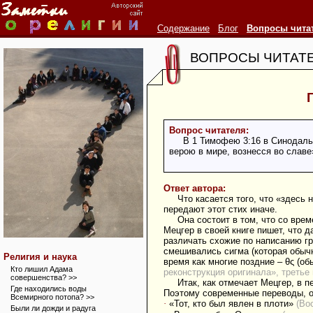
Содержание
Блог
Вопросы чита
ВОПРОСЫ ЧИТАТ
Вопрос читателя:
В 1 Тимофею 3:16 в Синодальн
верою в мире, вознесся во славе
Ответ автора:
Что касается того, что «здесь
передают этот стих иначе.
Она состоит в том, что со вре
Мецгер в своей книге пишет, что 
различать схожие по написанию гр
смешивались сигма (которая обычно 
Религия и наука
время как многие поздние – θς (об
Кто лишил Адама
реконструкция оригинала», третье
совершенства? >>
Итак, как отмечает Мецгер, в п
Где находились воды
Поэтому современные переводы, ос
Всемирного потопа? >>
·
«Тот, кто был явлен в плоти»
(Во
Были ли дожди и радуга