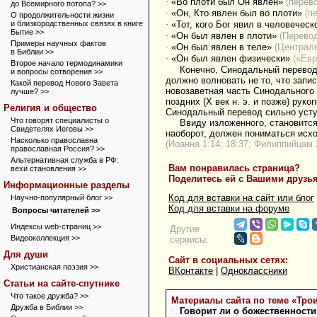
·
«Во плоти был Он явлен»
(перев
до Всемирного потопа? >>
·
«Он, Кто явлен был во плоти»
(п
О продолжительности жизни
и близкородственных связях в книге
·
«Тот, кого Бог явил в человечес
Бытие >>
·
«Он был явлен в плоти»
(Перевод
Примеры научных фактов
·
«Он был явлен в теле»
(Централь
в Библии >>
·
«Он был явлен физически»
(«Евр
Второе начало термодинамики
Конечно, Синодальный перевод
и вопросы сотворения >>
должно волновать не то, что запи
Какой перевод Нового Завета
новозаветная часть Синодального 
лучше? >>
поздних (X век н. э. и позже) рук
Религия и общество
Синодальный перевод сильно усту
Что говорят специалисты о
Ввиду изложенного, становится
Свидетелях Иеговы >>
наоборот, должен пониматься исхо
Насколько православна
(Иоанна 1:14; 18:37; Филиппийцам 
православная Россия? >>
Альтернативная служба в РФ:
Вам понравилась страница?
вехи становления >>
Поделитесь ей с Вашими друзь
Информационные разделы
Код для вставки на сайт или блог
Научно-популярный блог >>
Код для вставки на форуме
Вопросы читателей >>
Индексы web-страниц >>
Другие
Видеоколлекция >>
сервисы:
Для души
Сайт в социальных сетях:
Христианская поэзия >>
ВКонтакте
|
Одноклассники
Статьи на сайте-спутнике
Что такое дружба? >>
Материалы сайта по теме «Трои
Дружба в Библии >>
·
Говорит ли о божественности