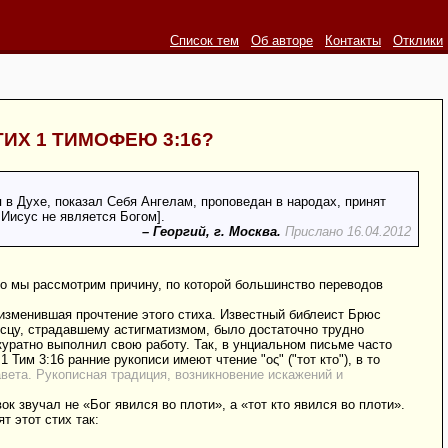
Список тем
Об авторе
Контакты
Отклики
ИХ 1 ТИМОФЕЮ 3:16?
 в Духе, показал Себя Ангелам, проповедан в народах, принят
 Иисус не является Богом].
– Георгий, г. Москва.
Прислано 16.04.2012
ьно мы рассмотрим причину, по которой большинство переводов
 изменившая прочтение этого стиха. Известный библеист Брюс
Писцу, страдавшему астигматизмом, было достаточно трудно
уратно выполнил свою работу. Так, в унциальном письме часто
 Тим 3:16 ранние рукописи имеют чтение "ος" ("тот кто"), в то
авета. Рукописная традиция, возникновение искажений и
ок звучал не «Бог явился во плоти», а «тот кто явился во плоти».
 этот стих так: