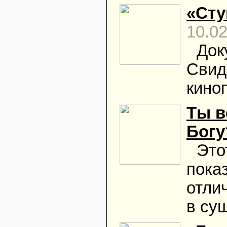
«Сту
10.0
Док
Свид
кино
Ты в
Богу
Это
пока
отли
в су