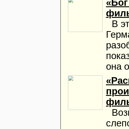
«Бог
фил
В э
Герм
разо
пока
она 
«Рас
прои
фил
Воз
слеп