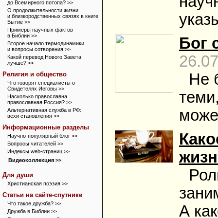
науч
до Всемирного потопа? >>
О продолжительности жизни
указ
и близкородственных связях в книге
Бытие >>
Примеры научных фактов
в Библии >>
Бог 
Второе начало термодинамики
и вопросы сотворения >>
26.0
Какой перевод Нового Завета
лучше? >>
Религия и общество
Не 
Что говорят специалисты о
Свидетелях Иеговы >>
теми,
Насколько православна
православная Россия? >>
може
Альтернативная служба в РФ:
вехи становления >>
Информационные разделы
Како
Научно-популярный блог >>
Вопросы читателей >>
Индексы web-страниц >>
жизн
Видеоколлекция >>
Рол
Для души
Христианская поэзия >>
зани
Статьи на сайте-спутнике
Что такое дружба? >>
А ка
Дружба в Библии >>