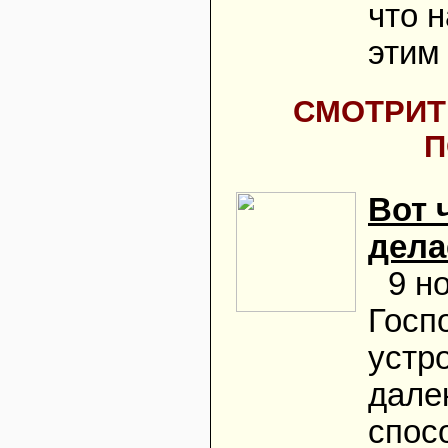
что 
этим
СМОТРИТЕ
П
Вот 
дела
9 н
Госп
устр
дале
спос