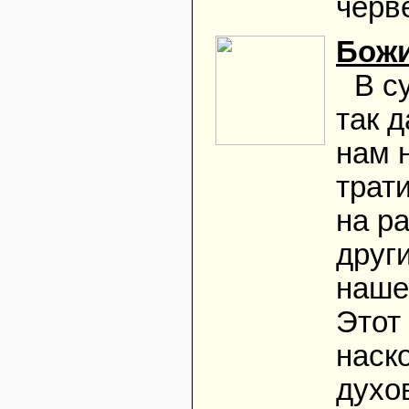
черве
Божи
В с
так 
нам 
трати
на ра
друг
наше
Этот
наск
духо