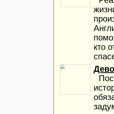
Реа
жизн
прои
Англ
помо
кто 
спас
Дево
Пос
исто
обяз
заду