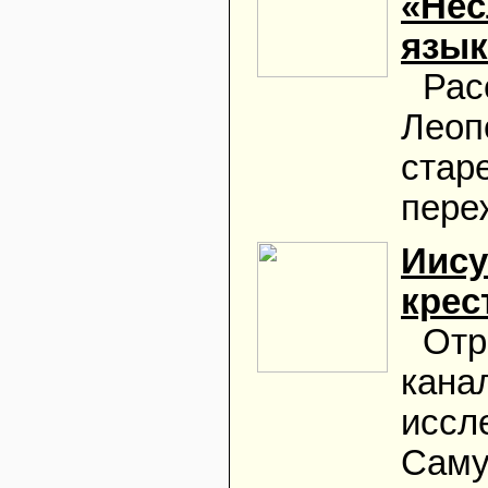
«Нес
язык
Рас
Леоп
стар
пере
Иису
крес
Отр
кана
иссл
Саму