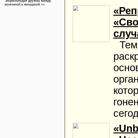
Энциклопедия дружбы между
мужчиной и женщиной >>
«Реп
«Сво
случ
Тем
раск
осно
орга
кото
гонен
сегод
«Unb