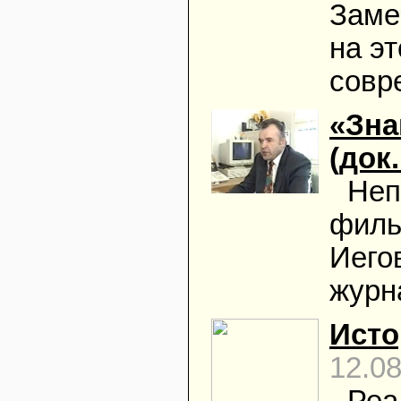
Заме
на э
совр
«Зна
(док
Неп
филь
Иего
журн
Исто
12.0