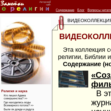
Содержание
Блог
Вопросы читат
ВИДЕОКОЛЛЕКЦИЯ
ВИДЕОКОЛЛЕ
Эта коллекция с
религии, Библии и
Содержание (но
«Соз
фил
В э
Религия и наука
Кто лишил Адама
совершенства? >>
журн
Где находились воды
Всемирного потопа? >>
Были ли дожди и радуга