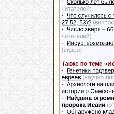
·
Сколько лет было
читателей)
·
Что случилось с
27:52, 53)?
(вопрос
·
Число зверя – 66
читателей)
·
Иисус, возможно,
(видео)
Также по теме «И
·
Генетики подтве
евреев
(научно-по
·
Археологи нашли
истории о Самсон
·
Найдена огромн
пророка Исаии
(э
·
Обнаружено клад