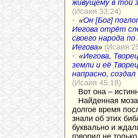
живущему в той з
(Исаия 33:24)
·
«
Он [Бог] погл
Иегова отрёт слё
своего народа по
Иегова
»
(Исаия 25
·
«
Иегова, Творе
земли и её Творе
напрасно, создал
(Исаия 45:18)
Вот она – истин
Найденная мозаи
долгое время пос
знали об этих би
буквально и ждали
говорил не только