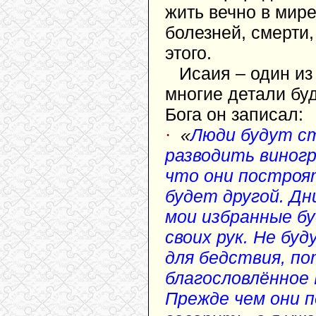
жить вечно в мире
болезней, смерти,
этого.
Исаия – один из
многие детали бу
Бога он записал:
·
«
Люди будут ст
разводить виногр
что они построят
будет другой. Дн
мои избранные бу
своих рук. Не бу
для бедствия, п
благословлённое 
Прежде чем они п