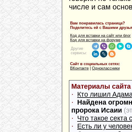
числе и сам осно
Вам понравилась страница?
Поделитесь ей с Вашими друзь
Код для вставки на сайт или блог
Код для вставки на форуме
Другие
сервисы:
Сайт в социальных сетях:
ВКонтакте
|
Одноклассники
Материалы сайта 
·
Кто лишил Адам
·
Найдена огромн
пророка Исаии
(э
·
Что такое секта 
·
Есть ли у челов