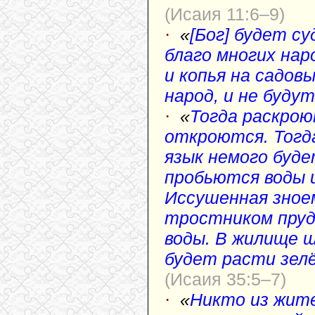
(Исаия 11:6–9)
·
«
[Бог] будет су
благо многих нар
и копья на садов
народ, и не буду
·
«
Тогда раскрою
откроются. Тогда
язык немого буд
пробьются воды и
Иссушенная зное
тростником пруд,
воды. В жилище ш
будет расти зелё
(Исаия 35:5–7)
·
«
Никто из жите