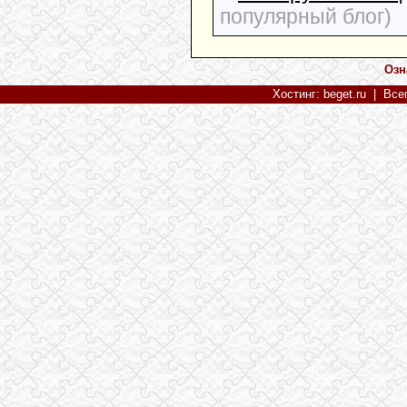
популярный блог)
Озн
Хостинг: beget.ru
| Всег