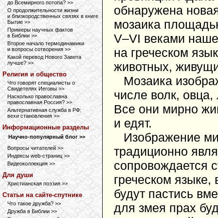
до Всемирного потопа? >>
обнаружена новая
О продолжительности жизни
и близкородственных связях в книге
мозаика площадью 
Бытие >>
Примеры научных фактов
V–VI веками наше
в Библии >>
Второе начало термодинамики
на греческом язы
и вопросы сотворения >>
Какой перевод Нового Завета
лучше? >>
животных, живущи
Религия и общество
Мозаика изобра
Что говорят специалисты о
Свидетелях Иеговы >>
числе волк, овца,
Насколько православна
православная Россия? >>
Все они мирно жив
Альтернативная служба в РФ:
вехи становления >>
и едят.
Информационные разделы
Изображение ми
Научно-популярный блог >>
традиционно явля
Вопросы читателей >>
Индексы web-страниц >>
сопровождается с
Видеоколлекция >>
Для души
греческом языке, 
Христианская поэзия >>
будут пастись вмес
Статьи на сайте-спутнике
Что такое дружба? >>
для змея прах буд
Дружба в Библии >>