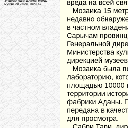
вреда на всей свя
Энциклопедия дружбы между
мужчиной и женщиной >>
Мозаика 15 мет
недавно обнаруже
в частном владени
Сарычам провинци
Генеральной дире
Министерства кул
дирекцией музеев
Мозаика была п
лабораторию, кот
площадью 10000 к
территории истор
фабрики Аданы. П
передана в качест
для просмотра.
Сабри Тари, дир