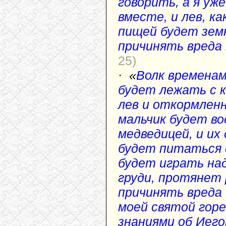
говорить, а я уж
вместе, и лев, ка
пищей будет земн
причинять вреда 
25)
·
«
Волк временам
будет лежать с к
лев и откормлен
мальчик будет во
медведицей, и и
будет питаться с
будет играть над
груди, протянет 
причинять вреда 
моей святой горе
знаниями об Иего