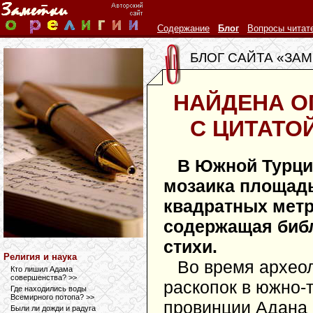
Содержание
Блог
Вопросы читат
БЛОГ САЙТА «ЗАМ
НАЙДЕНА О
С ЦИТАТО
В Южной Турци
мозаика площад
квадратных метр
содержащая биб
стихи.
Религия и наука
Во время архео
Кто лишил Адама
совершенства? >>
раскопок в южно-
Где находились воды
Всемирного потопа? >>
провинции Адана
Были ли дожди и радуга