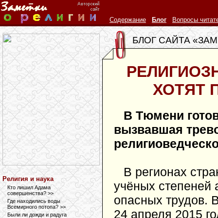
Содержание
Блог
Вопросы читат
БЛОГ САЙТА «ЗАМ
РЕЛИГИОЗ
ХОТЯТ 
В Тюмени готов
вызвавшая трево
религиоведческо
В регионах стр
Религия и наука
учёных степеней 
Кто лишил Адама
совершенства? >>
опасных трудов. В
Где находились воды
Всемирного потопа? >>
24 апреля 2015 го
Были ли дожди и радуга