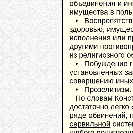
объединения и ин
имущества в поль
• Воспрепятств
здоровью, имущес
исполнения или п
другими противо
из религиозного 
• Побуждение гр
установленных за
совершению иных
• Прозелитизм.
По словам Конст
достаточно легко
ряде обвинений, 
сервильной
систе
любого религиозн