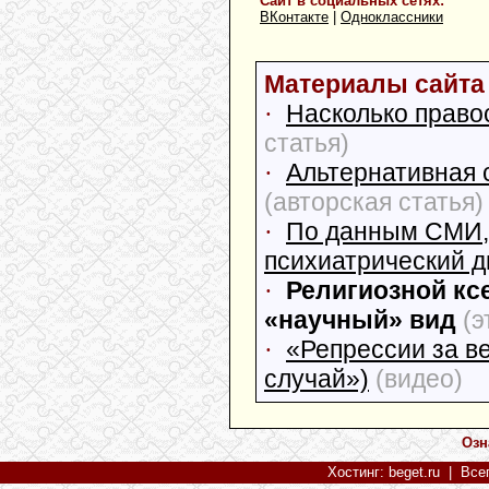
Сайт в социальных сетях:
ВКонтакте
|
Одноклассники
Материалы сайта 
·
Насколько право
статья)
·
Альтернативная 
(авторская статья)
·
По данным СМИ, 
психиатрический д
·
Религиозной кс
«научный» вид
(э
·
«Репрессии за в
случай»)
(видео)
Озн
Хостинг: beget.ru
| Всег