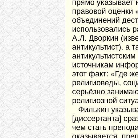
прямо указывает н
правовой оценки 
объединений дест
использовались р
А.Л. Дворкин (изв
антикультист), а 
антикультистским 
источникам инфор
этот факт: «Где ж
религиоведы, соц
серьёзно занимаю
религиозной ситу
Филькин указыва
[диссертанта] сра
чем стать препод
оказывается, пре