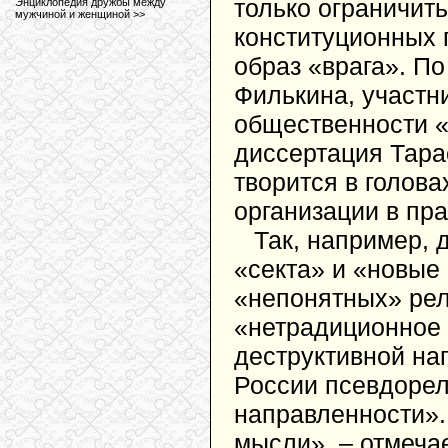
только ограничить
Энциклопедия дружбы между
мужчиной и женщиной >>
конституционных 
образ «врага». П
Филькина, участни
общественности «
диссертация Тара
творится в голов
организации в пр
Так, например, 
«секта» и «новые
«непонятных» рел
«нетрадиционное 
деструктивной на
России псевдорел
направленности».
мысли», – отмеча