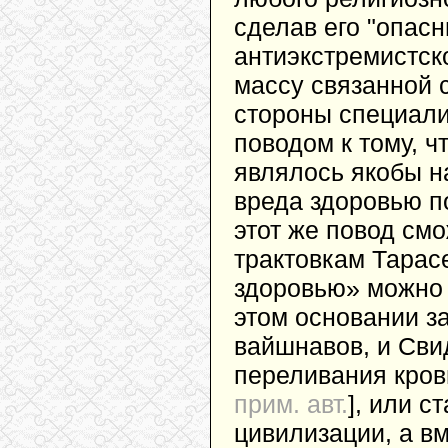
сделав его "опас
антиэкстремистско
массу связанной 
стороны специалис
поводом к тому, 
являлось якобы 
вреда здоровью п
этот же повод смо
трактовкам Тарас
здоровью» можно 
этом основании за
вайшнавов, и Сви
переливания кров
прим. авт.
], или 
цивилизации, а вм