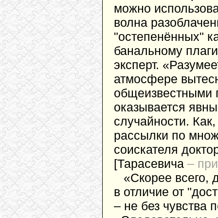
можно использова
волна разоблачен
"остепенённых" к
банальному плаги
эксперт. «Разумее
атмосфере вытесн
общеизвестными п
оказывается явны
случайности. Как
рассылки по множ
соискателя докто
[Тарасевича
– при
«Скорее всего, 
в отличие от "дос
– не без чувства 