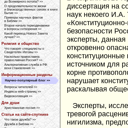
до Всемирного потопа? >>
диссертация на с
О продолжительности жизни
и близкородственных связях в книге
наук некоего И.А
Бытие >>
Примеры научных фактов
«Конституционно-
в Библии >>
Второе начало термодинамики
безопасности Рос
и вопросы сотворения >>
Какой перевод Нового Завета
лучше? >>
эксперты, данная 
Религия и общество
откровенно опасн
Что говорят специалисты о
Свидетелях Иеговы >>
конституционные 
Насколько православна
православная Россия? >>
источником для р
Альтернативная служба в РФ:
вехи становления >>
корне противопол
Информационные разделы
нарушает констит
Научно-популярный блог >>
раскалывая общес
Вопросы читателей >>
Индексы web-страниц >>
Видеоколлекция >>
Для души
Эксперты, иссле
Христианская поэзия >>
тревогой расцени
Статьи на сайте-спутнике
Что такое дружба? >>
нигилизма, предпо
Дружба в Библии >>