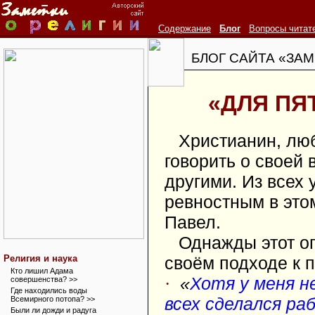
Содержание
Блог
Вопросы читат
БЛОГ САЙТА «ЗАМ
«ДЛЯ ПЯ
Христианин, лю
говорить о своей 
другими. Из всех
ревностным в это
Павел.
Однажды этот о
Религия и наука
своём подходе к 
Кто лишил Адама
·
«
Хотя у меня н
совершенства? >>
Где находились воды
всех сделался ра
Всемирного потопа? >>
Были ли дожди и радуга