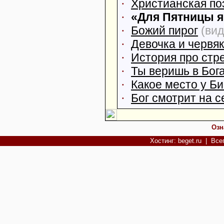
·
Христианская по
·
«Для Пятницы я
·
Божий пирог
(вид
·
Девочка и червяк
·
История про стр
·
Ты веришь в Бог
·
Какое место у Би
·
Бог смотрит на с
Озн
Хостинг: beget.ru
| Всег