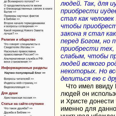
до Всемирного потопа? >>
людей. Так, для и
О продолжительности жизни
и близкородственных связях в книге
приобрести иудее
Бытие >>
Примеры научных фактов
стал как человек 
в Библии >>
Второе начало термодинамики
чтобы приобрести
и вопросы сотворения >>
Какой перевод Нового Завета
закона я стал как
лучше? >>
перед Богом, но 
Религия и общество
Что говорят специалисты о
приобрести тех, 
Свидетелях Иеговы >>
Насколько православна
слабым, чтобы пр
православная Россия? >>
Альтернативная служба в РФ:
людей всякого ро
вехи становления >>
Информационные разделы
некоторых. Но вс
Научно-популярный блог >>
делиться ею с др
Вопросы читателей >>
Индексы web-страниц >>
Что имел ввиду 
Видеоколлекция >>
людей он использ
Для души
Христианская поэзия >>
и Христе донести
Статьи на сайте-спутнике
именно для данно
Что такое дружба? >>
Дружба в Библии >>