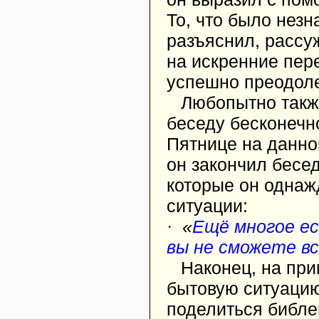
То, что было незн
разъяснил, рассу
на искренние пер
успешно преодоле
Любопытно также
беседу бесконечно
Пятнице на данно
он закончил бесе
которые он однаж
ситуации:
·
«
Ещё многое ес
вы не сможете в
Наконец, на при
бытовую ситуацию
поделиться библе