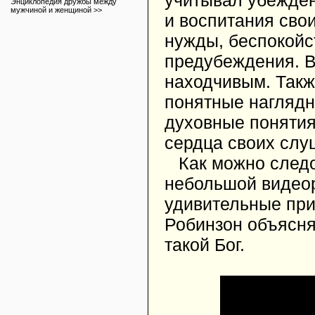
учитывал убежден
Энциклопедия дружбы между
мужчиной и женщиной >>
и воспитания сво
нужды, беспокойст
предубеждения. В
находчивым. Такж
понятные наглядн
духовные понятия.
сердца своих слу
Как можно следо
небольшой видео
удивительные при
Робинзон объясняе
такой Бог.